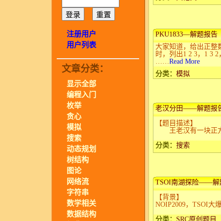
注册用户
PKU1833—解题报告
用户列表
大家知道，给出正整数
时，列出1 2 3，1 3 2
……
Read More
文章分类：
分类：
模拟
显示全部
编程入门
枚举
老汉分田——解题报
贪心
【题目描述】
模拟
王老汉有一块正方形的
搜索
分类：
搜索
动态规划
树结构
图论
网络流
TSOI南湖探险——
字符串
【背景】
数学相关
NOIP2009，T
数据结构
分类：
SRC原创题目