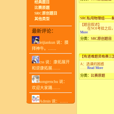
经典题目
比赛原题
SRC原创题目
SRC私闯物理组——
其他类型
【题目叙述】
在NOI考挂之后，S
最新评论：
More
分类：
SRC原创题目
leijiankun 说：膜
拜神牛。……
【有道难题资格赛三
css 说：康拓展开
A：选课的困惑
和逆康拓展……
……
Read More
分类：
比赛原题
songrenchu 说：
欢迎大家踊……
Admin 说：……